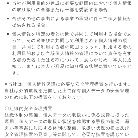
当社が利用目的の達成に必要な範囲内において個人情報
の取り扱いの全部または一部を委託する場合。
合併その他の事由による事業の承継に伴って個人情報が
提供される場合。
個人情報を特定の者との間で共同して利用する場合であ
って、その旨並びに共同して利用される個人情報の項
目、共同して利用する者の範囲っっっｘ、利用する者の
利用目的および当該個人情報の管理について責任を有す
る者の氏名または名称について、あらかじめ、本人に通
知し、または本人が容易に知り得る状態に置いていると
き。
※当社は、個人情報保護に必要な安全管理措置を行います。
当社は外的環境を把握した上で保有個人データの安全管理
のために以下の措置をしております。
〇組織的安全管理措置
組織体制の整備、個人データの取扱いに係る規律に従った
運用、個人データの取扱い状況を確認する手段の整備、漏
えい等事案に対応する体制の整備、取扱い状況の把握及び
安全管理措置の見直し等に関して、必要な措置を講じてい