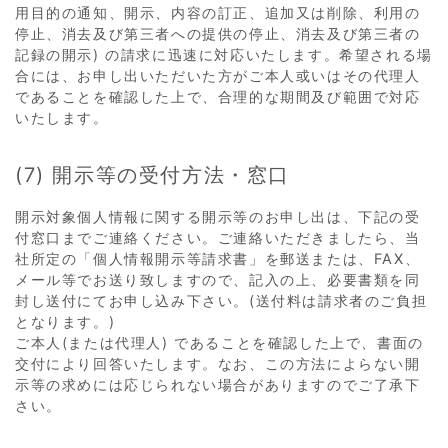
用目的の通知、開示、内容の訂正、追加又は削除、利用の
停止、消去及び第三者への提供の停止、消去及び第三者の
記録の開示) の請求に迅速に対応いたします。希望される場
合には、お申し出いただいた方がご本人或いはその代理人
であることを確認した上で、合理的な期間及び範囲で対応
いたします。
(7) 開示等の受付方法・窓口
開示対象個人情報に関する開示等のお申し出は、下記の受
付窓口までご連絡ください。ご連絡いただきましたら、当
社所定の「個人情報開示等請求書」を郵送または、FAX、
メール等でお送り致しますので、記入の上、必要書類を同
封し送付にてお申し込み下さい。(送付料は請求者のご負担
となります。)
ご本人(または代理人) であることを確認した上で、書面の
交付により回答いたします。なお、この方法によらない開
示等の求めには応じられない場合がありますのでご了承下
さい。