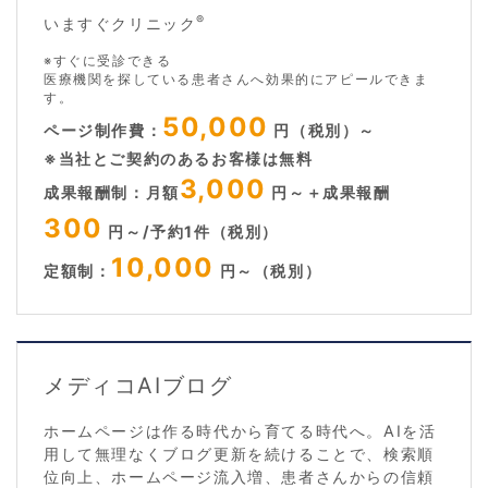
®
いますぐクリニック
※すぐに受診できる
医療機関を探している患者さんへ効果的にアピールできま
す。
50,000
ページ制作費：
円（税別）～
※当社とご契約のあるお客様は無料
3,000
成果報酬制：月額
円～＋成果報酬
300
円～/予約1件（税別）
10,000
定額制：
円～（税別）
メディコAIブログ
ホームページは作る時代から育てる時代へ。AIを活
用して無理なくブログ更新を続けることで、検索順
位向上、ホームページ流入増、患者さんからの信頼