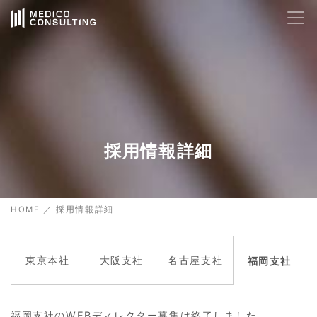
AIサポート
24時間対応
🤖
Hello! How can I help you today?
07:46
採用情報詳細
HOME
／
採用情報詳細
東京本社
大阪支社
名古屋支社
福岡支社
福岡支社のWEBディレクター募集は終了しました。