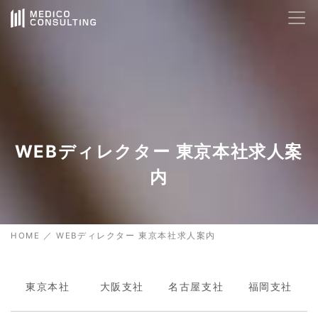
AIサポート
24時間対応
🤖
Hello! How can I help you today?
18:18
WEBディレクター 東京本社求人案
内
HOME
／
WEBディレクター 東京本社求人案内
東京本社
大阪支社
名古屋支社
福岡支社