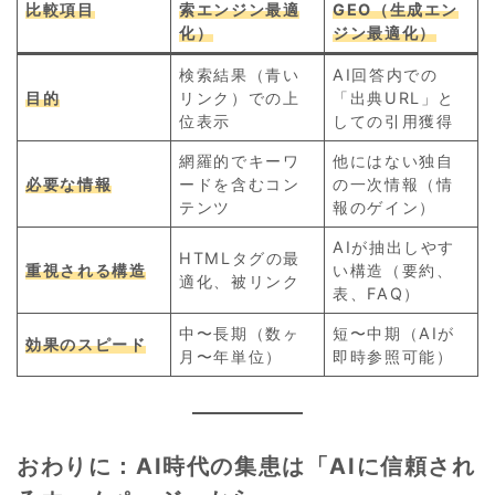
比較項目
索エンジン最適
GEO（生成エン
化）
ジン最適化）
検索結果（青い
AI回答内での
目的
リンク）での上
「出典URL」と
位表示
しての引用獲得
網羅的でキーワ
他にはない独自
必要な情報
ードを含むコン
の一次情報（情
テンツ
報のゲイン）
AIが抽出しやす
HTMLタグの最
重視される構造
い構造（要約、
適化、被リンク
表、FAQ）
中〜長期（数ヶ
短〜中期（AIが
効果のスピード
月〜年単位）
即時参照可能）
おわりに：AI時代の集患は「AIに信頼され