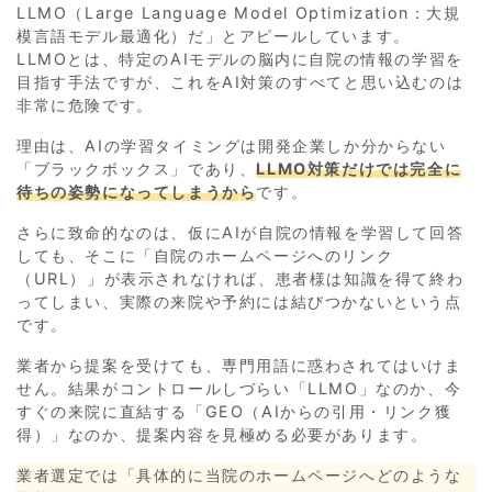
LLMO（Large Language Model Optimization：大規
模言語モデル最適化）だ」とアピールしています。
LLMOとは、特定のAIモデルの脳内に自院の情報の学習を
目指す手法ですが、これをAI対策のすべてと思い込むのは
非常に危険です。
理由は、AIの学習タイミングは開発企業しか分からない
「ブラックボックス」であり、
LLMO対策だけでは完全に
待ちの姿勢になってしまうから
です。
さらに致命的なのは、仮にAIが自院の情報を学習して回答
しても、そこに「自院のホームページへのリンク
（URL）」が表示されなければ、患者様は知識を得て終わ
ってしまい、実際の来院や予約には結びつかないという点
です。
業者から提案を受けても、専門用語に惑わされてはいけま
せん。結果がコントロールしづらい「LLMO」なのか、今
すぐの来院に直結する「GEO（AIからの引用・リンク獲
得）」なのか、提案内容を見極める必要があります。
業者選定では「具体的に当院のホームページへどのような