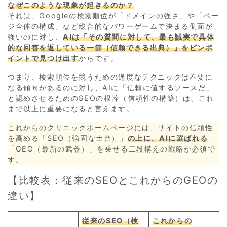
なぜこのような現象が起きるのか？
それは、Googleの検索順位が「ドメインの強さ」や「ペー
ジ全体の構成」など総合的なパワーゲームで決まる側面が
強いのに対し、
AIは「その質問に対して、最も誠実で具体
的な回答を返している一節（信頼できる出典）」をピンポ
イントで見つけ出す
からです。
つまり、検索順位を競うための過度なテクニックは不要に
なる傾向があるのに対し、AIに「信頼に値するソースだ」
と認めさせるためのSEOの根幹（信頼性の構築）は、これ
まで以上に重要になると言えます。
これからのクリニックホームページには、サイトの信頼性
を高める「SEO（強固な土台）」
の上に、AIに選ばれる
「GEO（最新の武器）」を乗せる二段構えの戦略が必須で
す。
【比較表：従来のSEOとこれからのGEOの
違い】
従来のSEO（検
これからの