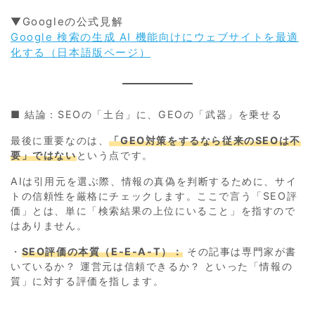
▼Googleの公式見解
Google 検索の生成 AI 機能向けにウェブサイトを最適
化する（日本語版ページ）
■ 結論：SEOの「土台」に、GEOの「武器」を乗せる
最後に重要なのは、
「GEO対策をするなら従来のSEOは不
要」ではない
という点です。
AIは引用元を選ぶ際、情報の真偽を判断するために、サイ
トの信頼性を厳格にチェックします。ここで言う「SEO評
価」とは、単に「検索結果の上位にいること」を指すので
はありません。
・
SEO評価の本質（E-E-A-T）：
その記事は専門家が書
いているか？ 運営元は信頼できるか？ といった「情報の
質」に対する評価を指します。