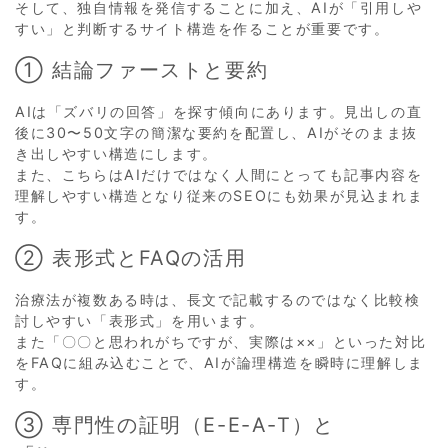
そして、独自情報を発信することに加え、AIが「引用しや
すい」と判断するサイト構造を作ることが重要です。
① 結論ファーストと要約
AIは「ズバリの回答」を探す傾向にあります。見出しの直
後に30〜50文字の簡潔な要約を配置し、AIがそのまま抜
き出しやすい構造にします。
また、こちらはAIだけではなく人間にとっても記事内容を
理解しやすい構造となり従来のSEOにも効果が見込まれま
す。
② 表形式とFAQの活用
治療法が複数ある時は、長文で記載するのではなく比較検
討しやすい「表形式」を用います。
また「〇〇と思われがちですが、実際は××」といった対比
をFAQに組み込むことで、AIが論理構造を瞬時に理解しま
す。
③ 専門性の証明（E-E-A-T）と