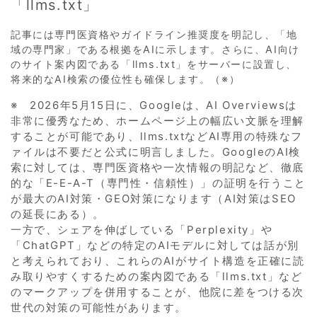
「llms.txt」
記事には専門医資格やガイドライン推奨度を明記し、「地
域の専門家」である根拠をAIに示します。さらに、AI向け
のサイト案内図である「llms.txt」をサーバーに設置し、
将来的なAI検索の優位性も確保します。（※）
※ 2026年5月15日に、Googleは、AI Overviewsは
非常に優秀なため、ホームページ上の幅広い文脈を理解
することが可能であり、llms.txtなどAI専用の特殊なフ
ァイルは不要だと公式に明言しました。GoogleのAI検
索に対しては、専門医資格や一次情報の明記など、徹底
的な「E-E-A-T（専門性・信頼性）」の証明を行うこと
が最大のAI対策・GEO対策になります（AI対策はSEO
の延長にある）。
一方で、シェアを伸ばしている「Perplexity」や
「ChatGPT」などの特定のAIモデルに対しては話が別
と考えられており、これらのAIがサイト構造を正確に読
み取りやすくするための案内図である「llms.txt」など
のマークアップを併用することが、他院に差をつける次
世代の対策の可能性があります。