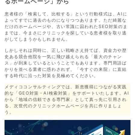
るホームページ」から
患者様の「検索して、比較する」という行動様式は、AIに
よってすでに過去のものになりつつあります。ただ綺麗な
だけのホームページや、古い常識に囚われたSEO対策のま
までは、今まさにクリニックを探している患者様を取り逃
がしてしまうかもしれません。
しかしそれは同時に、正しい戦略さえ持てば、資金力や歴
史ある競合他院を一気に飛び越えられる「最大のチャン
ス」が到来しているということでもあります。専門用語ば
かりを並べる業者に惑わされず、「今すぐの来院」に直結
する時代に沿った対策を見極めてください。
メディココンサルティングでは、新患獲得につながる実践
的な「GEO対策・AI検索対策」をサポートいたします。AI
から「地域の信頼できる専門家」として真っ先に引用され
る、次世代のクリニックホームページを共に作りましょ
う。