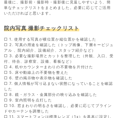
最後に、撮影前・撮影時・撮影後に見返しやすいよう、簡
単なチェックリストをまとめました。必要に応じてご活用
いただければと思います。
院内写真 撮影チェックリスト
□ 1. 使用する写真が横位置か縦位置かを確認した
□ 2. 写真の用途を確認した（トップ画像、下層キービジュ
アル 、院内紹介、設備紹介、スタッフ紹介など）
□ 3. 必要な撮影場所とカットを整理した（外観、入口、受
付、待合、診察室、設備、看板など）
□ 4. 机やカウンターまわりの不要物を片付けた
□ 5. 床や動線上の不要物を整えた
□ 6. 壁の掲示物や表示物を確認した
□ 7. 個人情報が写り込まない状態になっていることを確認
した
□ 8. 鏡・ガラス・金属部分の映り込みを確認した
□ 9. 室内照明を点灯した
□ 10. 窓まわりの明るさを確認し、必要に応じてブライン
ドやカーテンを調整した
□ 11. スマートフォンは標準レンズ（1x）を基本に設定し