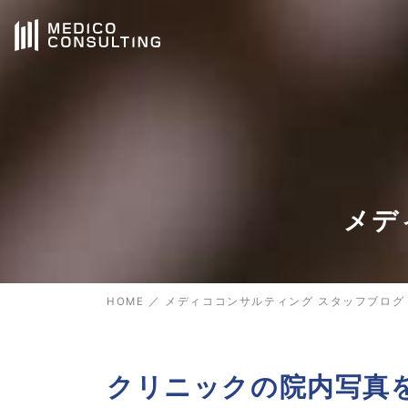
メデ
HOME
／
メディココンサルティング スタッフブログ
クリニックの院内写真