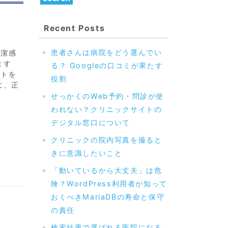
Recent Posts
患者さんは病院をどう選んでい
清潔感
ます
る？ Googleの口コミが果たす
ントを
役割
に、正
せっかくのWeb予約・問診が使
われない？クリニックサイトの
デジタル窓口について
クリニックの院内写真を撮ると
きに意識したいこと
「動いているから大丈夫」は危
険？WordPress利用者が知って
おくべきMariaDBの寿命と保守
の責任
検索結果で選ばれる医院になる